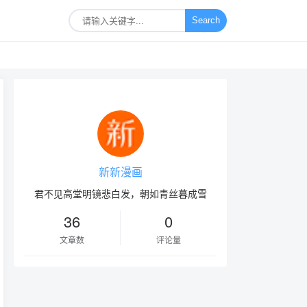
Search
新新漫画
君不见高堂明镜悲白发，朝如青丝暮成雪
36
0
文章数
评论量